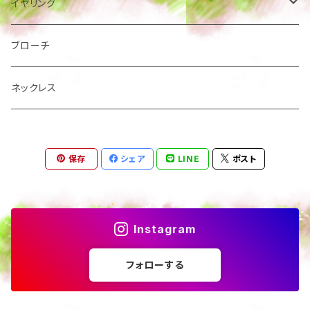
絵本
サージカルステンレス
イヤリング
樹脂ポスト
樹脂ポストイヤリング
ブローチ
ネジ式 板バネイヤリング
ネックレス
保存
シェア
LINE
ポスト
Instagram
フォローする