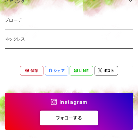
絵本
サージカルステンレス
イヤリング
樹脂ポスト
樹脂ポストイヤリング
ブローチ
ネジ式 板バネイヤリング
ネックレス
保存
シェア
LINE
ポスト
Instagram
フォローする