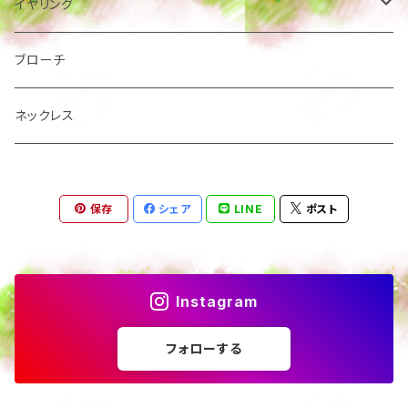
絵本
サージカルステンレス
イヤリング
樹脂ポスト
樹脂ポストイヤリング
ブローチ
ネジ式 板バネイヤリング
ネックレス
保存
シェア
LINE
ポスト
Instagram
フォローする